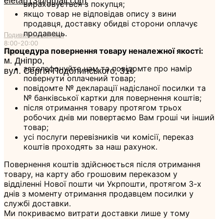
eletan13@gmail.com
вираховується з покупця;
якщо товар не відповідав опису з вини
продавця, доставку обидві сторони оплачує
продавець.
Подивитись на карті
8:00-20:00
Процедура повернення товару неналежної якості:
Адреса
м. Дніпро,
зателефонуйте нам та повідомте про намір
вул. Сергія Подолинського, 31б
повернути оплачений товар;
повідомте № декларації надісланої посилки та
№ банківської картки для повернення коштів;
після отримання товару протягом трьох
робочих днів ми повертаємо Вам гроші чи інший
товар;
усі послуги перевізників чи комісії, переказ
коштів проходять за наш рахунок.
Повернення коштів здійснюється після отримання
товару, на карту або грошовим переказом у
відділенні Нової пошти чи Укрпошти, протягом 3-х
днів з моменту отримання продавцем посилки у
службі доставки.
Ми покриваємо витрати доставки лише у тому