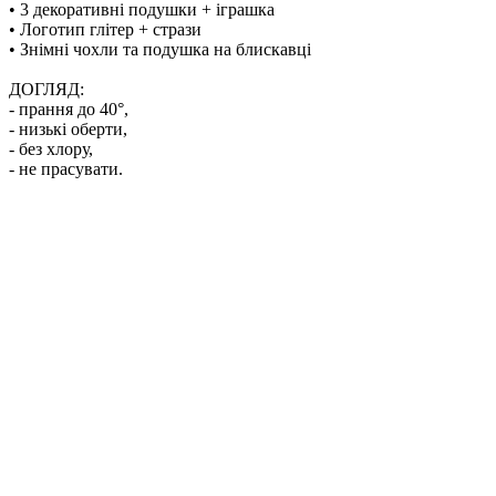
• 3 декоративні подушки + іграшка
• Логотип глітер + стрази
• Знімні чохли та подушка на блискавці
ДОГЛЯД:
- прання до 40°,
- низькі обeрти,
- без хлору,
- не прасувати.