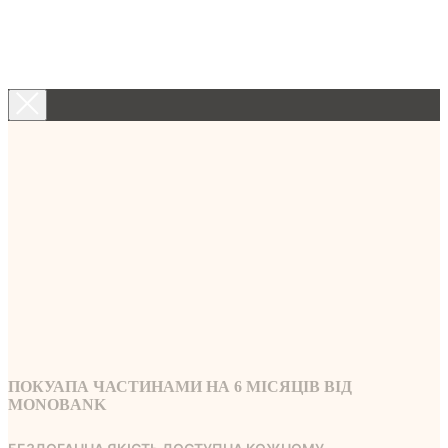
ПОКУАПА ЧАСТИНАМИ НА 6 МICЯЦIВ ВIД
MONOBANK