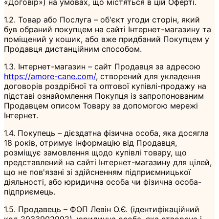
«Договір») на умовах, що містяться в цій Оферті.
1.2. Товар або Послуга – об'єкт угоди сторін, який
був обраний покупцем на сайті Інтернет-магазину та
поміщений у кошик, або вже придбаний Покупцем у
Продавця дистанційним способом.
1.3. Інтернет-магазин – сайт Продавця за адресою
https://amore-cane.com/
, створений для укладення
договорів роздрібної та оптової купівлі-продажу на
підставі ознайомлення Покупця із запропонованим
Продавцем описом Товару за допомогою мережі
Інтернет.
1.4. Покупець – дієздатна фізична особа, яка досягла
18 років, отримує інформацію від Продавця,
розміщує замовлення щодо купівлі товару, що
представлений на сайті Інтернет-магазину для цілей,
що не пов'язані зі здійсненням підприємницької
діяльності, або юридична особа чи фізична особа-
підприємець.
1.5. Продавець – ФОП Левін О.Є. (ідентифікаційний
код 2933902992), юридична особа, яка створена і