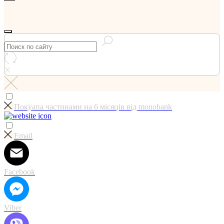
Покуапа частинами на 6 мicяцiв вiд monobank
Email
Facebook
Viber