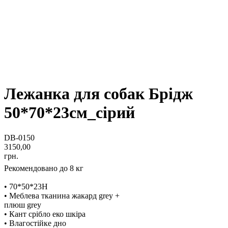
Лежанка для собак Брідж
50*70*23см_сірий
DB-0150
3150,00
грн.
Рекомендовано до 8 кг
• 70*50*23H
• Меблева тканина жакард grey +
плюш grey
• Кант срібло еко шкіра
• Влагостійке дно