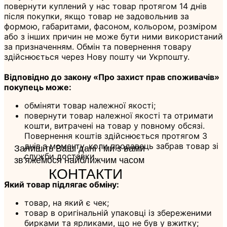
повернути куплений у нас товар протягом 14 днів
після покупки, якщо товар не задовольнив за
формою, габаритами, фасоном, кольором, розміром
або з інших причин не може бути ними використаний
за призначенням. Обмін та повернення товару
здійснюється через Нову пошту чи Укрпошту.
Відповідно до закону «Про захист прав споживачів»
покупець може:
обміняти товар належної якості;
повернути товар належної якості та отримати
кошти, витрачені на товар у повному обсязі.
Повернення коштів здійснюється протягом 3
днів з моменту, коли продавець забрав товар зі
Залишіть Ваші дані і ми з вами
служби доставки.
зв'яжемося найближчим часом
КОНТАКТИ
Який товар підлягає обміну:
товар, на який є чек;
товар в оригінальній упаковці із збереженими
бирками та ярликами, що не був у вжитку;