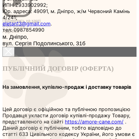
ИПН 2933902992;
Юр. адреса: 49091, м. Дніпро, ж/м Червоний Камінь
4/241;
Подивитись на карті
eletan13@gmail.com
.
8:00-20:00
тел: 0987854990
Адреса
м. Дніпро,
вул. Сергія Подолинського, 31б
ПУБЛІЧНИЙ ДОГОВІР (ОФЕРТА)
На замовлення, купівлю-продаж і доставку товарів
Цей договір є офіційною та публічною пропозицією
Продавця укласти договір купівлі-продажу Товару,
представленого на сайті
https://amore-cane.com/
.
Даний договір є публічним, тобто відповідно до
статті 633 Цивільного кодексу України, його умови є