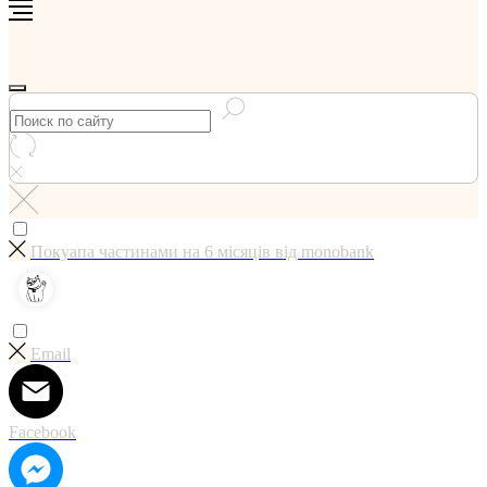
Покуапа частинами на 6 мicяцiв вiд monobank
Email
Facebook