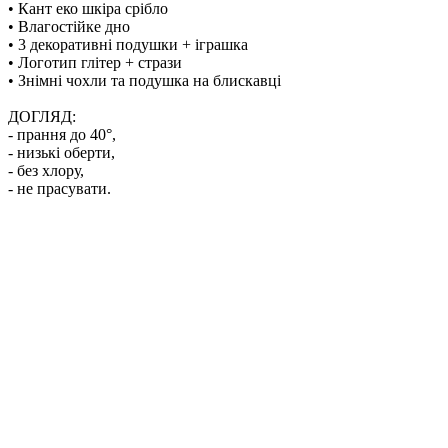
• Кант еко шкіра срібло
• Влагостійке дно
• 3 декоративні подушки + іграшкa
• Логотип глітер + стрази
• Знімні чохли та подушка на блискавці
ДОГЛЯД:
- прання до 40°,
- низькі обeрти,
- без хлору,
- не прасувати.