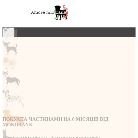
ПОКУАПА ЧАСТИНАМИ НА 6 МICЯЦIВ ВIД
MONOBANK