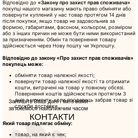
Відповідно до
«Закону про захист прав споживача»
покупці нашого магазину мають право обміняти або
повернути куплений у нас товар протягом 14 днів
після покупки, якщо товар не задовольнив за
формою, габаритами, фасоном, кольором, розміром
або з інших причин не може бути ними використаний
за призначенням. Обмін та повернення товару
здійснюється через Нову пошту чи Укрпошту.
Відповідно до закону «Про захист прав споживачів»
покупець може:
обміняти товар належної якості;
повернути товар належної якості та отримати
кошти, витрачені на товар у повному обсязі.
Повернення коштів здійснюється протягом 3
днів з моменту, коли продавець забрав товар зі
Залишіть Ваші дані і ми з вами
служби доставки.
зв'яжемося найближчим часом
КОНТАКТИ
Який товар підлягає обміну:
товар, на який є чек;