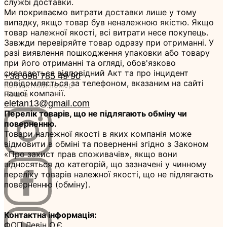
службі доставки.
Ми покриваємо витрати доставки лише у тому
випадку, якщо товар був неналежною якістю. Якщо
товар належної якості, всі витрати несе покупець.
Завжди перевіряйте товар одразу при отриманні. У
разі виявлення пошкодження упаковки або товару
при його отриманні та огляді, обов'язково
складається відповідний Акт та про інцидент
+38 098 785 49 90
повідомляється за телефоном, вказаним на сайті
Контактний номер
нашої компанії.
Пошта
eletan13@gmail.com
Перелік товарів, що не підлягають обміну чи
поверненню.
Товари належної якості в яких компанія може
відмовити в обміні та поверненні згідно з Законом
«Про захист прав споживачів
»
, якщо вони
відносяться до категорій, що зазначені у чинному
переліку товарів належної якості, що не підлягають
поверненню (обміну).
Контактна інформація:
ФОП Левін О.Є