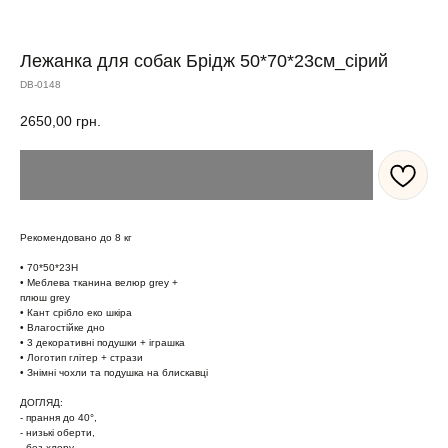
Лежанка для собак Брідж 50*70*23см_сірий
DB-0148
2650,00
грн.
Рекомендовано до 8 кг
• 70*50*23H
• Меблева тканина велюр grey +
плюш grey
• Кант срібло еко шкіра
• Влагостійке дно
• 3 декоративні подушки + іграшка
• Логотип глітер + стрази
• Знімні чохли та подушка на блискавці
ДОГЛЯД:
- прання до 40°,
- низькі обeрти,
- без хлору,