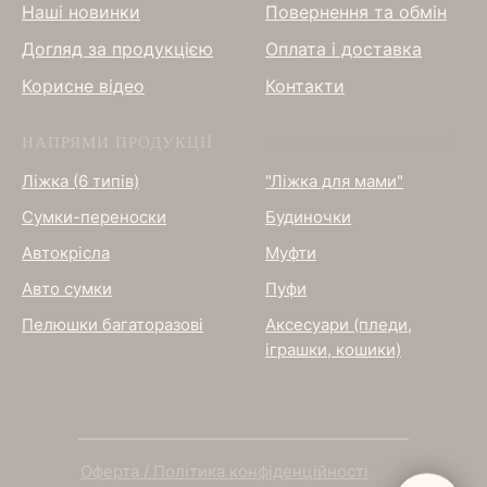
Нашi новинки
Повернення та обмін
Догляд за продукцією
Оплата і доставка
Корисне відео
Контакти
НАПРЯМИ ПРОДУКЦІЇ
НАПРЯМИ ПРОДУКЦІЇ
Ліжка (6 типів)
"Ліжка для мами"
Сумки-переноски
Будиночки
Автокрісла
Муфти
Авто сумки
Пуфи
Пелюшки багаторазові
Аксесуари (пледи,
іграшки, кошики)
Оферта / Політика конфіденційності