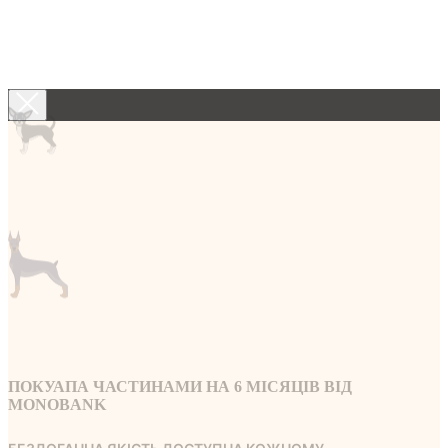
ПОКУАПА ЧАСТИНАМИ НА 6 МICЯЦIВ ВIД
MONOBANK