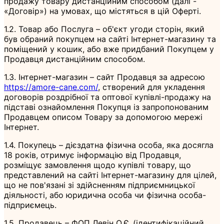
продажу товару дистанційним способом (далі -
«Договір») на умовах, що містяться в цій Оферті.
1.2. Товар або Послуга – об'єкт угоди сторін, який
був обраний покупцем на сайті Інтернет-магазину та
поміщений у кошик, або вже придбаний Покупцем у
Продавця дистанційним способом.
1.3. Інтернет-магазин – сайт Продавця за адресою
https://amore-cane.com/
, створений для укладення
договорів роздрібної та оптової купівлі-продажу на
підставі ознайомлення Покупця із запропонованим
Продавцем описом Товару за допомогою мережі
Інтернет.
1.4. Покупець – дієздатна фізична особа, яка досягла
18 років, отримує інформацію від Продавця,
розміщує замовлення щодо купівлі товару, що
представлений на сайті Інтернет-магазину для цілей,
що не пов'язані зі здійсненням підприємницької
діяльності, або юридична особа чи фізична особа-
підприємець.
1.5. Продавець – ФОП Левін О.Є. (ідентифікаційний