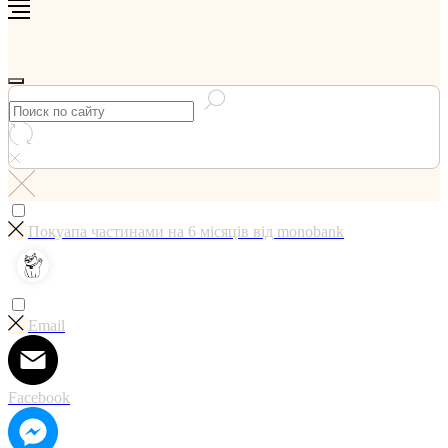
Покуапа частинами на 6 мicяцiв вiд monobank
Email
Facebook