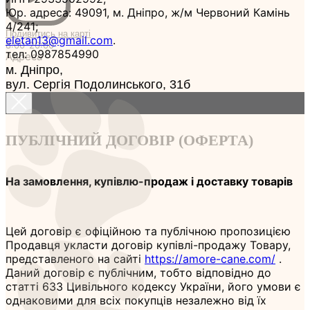
Юр. адреса: 49091, м. Дніпро, ж/м Червоний Камінь
4/241;
Подивитись на карті
eletan13@gmail.com
.
8:00-20:00
тел: 0987854990
Адреса
м. Дніпро,
вул. Сергія Подолинського, 31б
ПУБЛІЧНИЙ ДОГОВІР (ОФЕРТА)
На замовлення, купівлю-продаж і доставку товарів
Цей договір є офіційною та публічною пропозицією
Продавця укласти договір купівлі-продажу Товару,
представленого на сайті
https://amore-cane.com/
.
Даний договір є публічним, тобто відповідно до
статті 633 Цивільного кодексу України, його умови є
однаковими для всіх покупців незалежно від їх