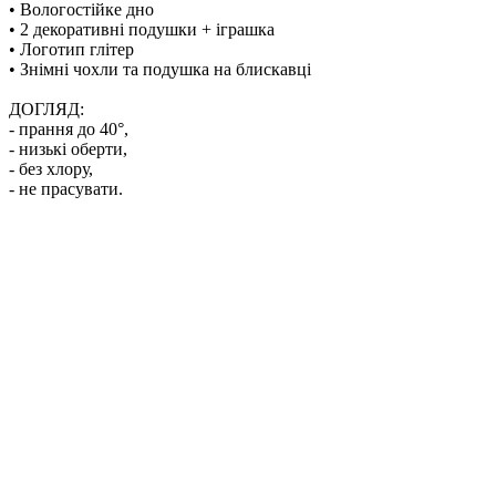
• Вологостійке дно
• 2 декоративні подушки + іграшка
• Логотип глітер
• Знімні чохли та подушка на блискавці
ДОГЛЯД:
- прання до 40°,
- низькі обeрти,
- без хлору,
- не прасувати.