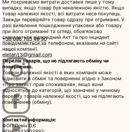
Ми покриваємо витрати доставки лише у тому
випадку, якщо товар був неналежною якістю. Якщо
товар належної якості, всі витрати несе покупець.
Завжди перевіряйте товар одразу при отриманні. У
разі виявлення пошкодження упаковки або товару
при його отриманні та огляді, обов'язково
складається відповідний Акт та про інцидент
+38 098 785 49 90
повідомляється за телефоном, вказаним на сайті
Контактний номер
нашої компанії.
Пошта
eletan13@gmail.com
Перелік товарів, що не підлягають обміну чи
поверненню.
Товари належної якості в яких компанія може
відмовити в обміні та поверненні згідно з Законом
«Про захист прав споживачів
»
, якщо вони
відносяться до категорій, що зазначені у чинному
переліку товарів належної якості, що не підлягають
поверненню (обміну).
Контактна інформація:
ФОП Левін О.Є
ИПН 2933902992;