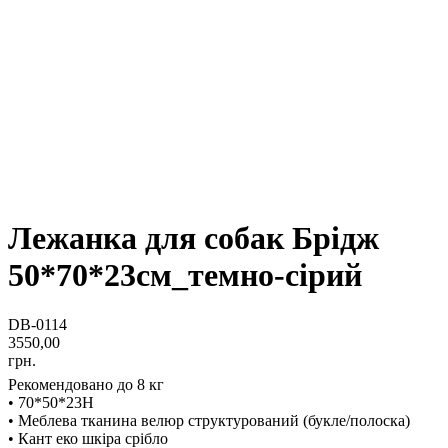
Лежанка для собак Брідж
50*70*23см_темно-сірий
DB-0114
3550,00
грн.
Рекомендовано до 8 кг
• 70*50*23H
• Меблева тканина велюр структурований (букле/полоска)
• Кант еко шкіра срібло