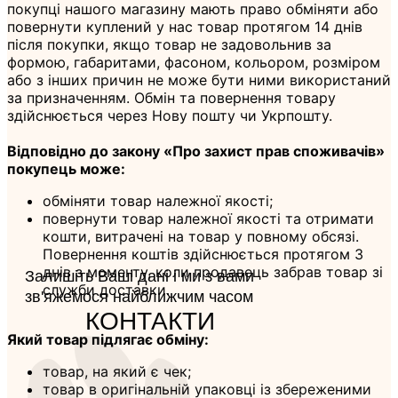
покупці нашого магазину мають право обміняти або
повернути куплений у нас товар протягом 14 днів
після покупки, якщо товар не задовольнив за
формою, габаритами, фасоном, кольором, розміром
або з інших причин не може бути ними використаний
за призначенням. Обмін та повернення товару
здійснюється через Нову пошту чи Укрпошту.
Відповідно до закону «Про захист прав споживачів»
покупець може:
обміняти товар належної якості;
повернути товар належної якості та отримати
кошти, витрачені на товар у повному обсязі.
Повернення коштів здійснюється протягом 3
днів з моменту, коли продавець забрав товар зі
Залишіть Ваші дані і ми з вами
служби доставки.
зв'яжемося найближчим часом
КОНТАКТИ
Який товар підлягає обміну:
товар, на який є чек;
товар в оригінальній упаковці із збереженими