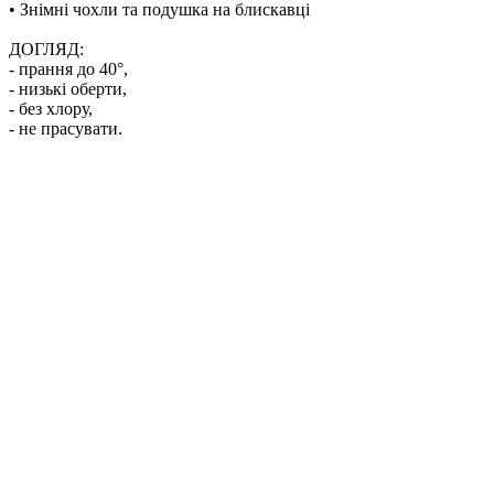
• Знімні чохли та подушка на блискавці
ДОГЛЯД:
- прання до 40°,
- низькі обeрти,
- без хлору,
- не прасувати.