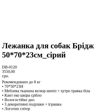
Лежанка для собак Брідж
50*70*23см_сірий
DB-0120
3550,00
грн.
Рекомендовано до 8 кг
• 70*50*23H
• Меблева тканина велюр шеніл + хутро травка біла
• Кант еко шкіра срібло
• Вологостійке дно
• 3 декоративні подушки + іграшка
• Логотип глітер