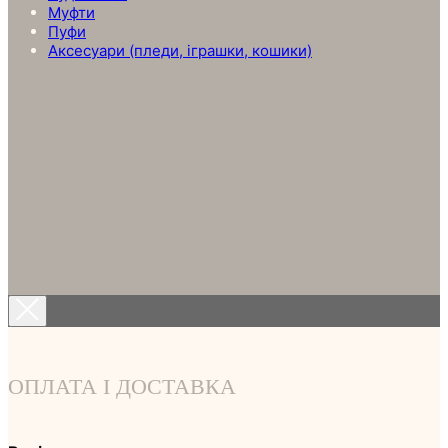
Муфти
Пуфи
Аксесуари (пледи, іграшки, кошики)
ОПЛАТА І ДОСТАВКА