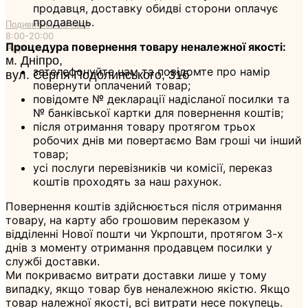
продавця, доставку обидві сторони оплачує
продавець.
Подивитись на карті
8:00-20:00
Процедура повернення товару неналежної якості:
Адреса
м. Дніпро,
зателефонуйте нам та повідомте про намір
вул. Сергія Подолинського, 31б
повернути оплачений товар;
повідомте № декларації надісланої посилки та
№ банківської картки для повернення коштів;
після отримання товару протягом трьох
робочих днів ми повертаємо Вам гроші чи інший
товар;
усі послуги перевізників чи комісії, переказ
коштів проходять за наш рахунок.
Повернення коштів здійснюється після отримання
товару, на карту або грошовим переказом у
відділенні Нової пошти чи Укрпошти, протягом 3-х
днів з моменту отримання продавцем посилки у
службі доставки.
Ми покриваємо витрати доставки лише у тому
випадку, якщо товар був неналежною якістю. Якщо
товар належної якості, всі витрати несе покупець.