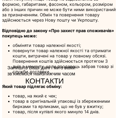
формою, габаритами, фасоном, кольором, розміром
або з інших причин не може бути ними використаний
за призначенням. Обмін та повернення товару
здійснюється через Нову пошту чи Укрпошту.
Відповідно до закону «Про захист прав споживачів»
покупець може:
обміняти товар належної якості;
повернути товар належної якості та отримати
кошти, витрачені на товар у повному обсязі.
Повернення коштів здійснюється протягом 3
днів з моменту, коли продавець забрав товар зі
Залишіть Ваші дані і ми з вами
служби доставки.
зв'яжемося найближчим часом
КОНТАКТИ
Який товар підлягає обміну:
товар, на який є чек;
товар в оригінальній упаковці із збереженими
бирками та ярликами, що не був у вжитку;
товар, після купівлі якого минуло 14 днів.