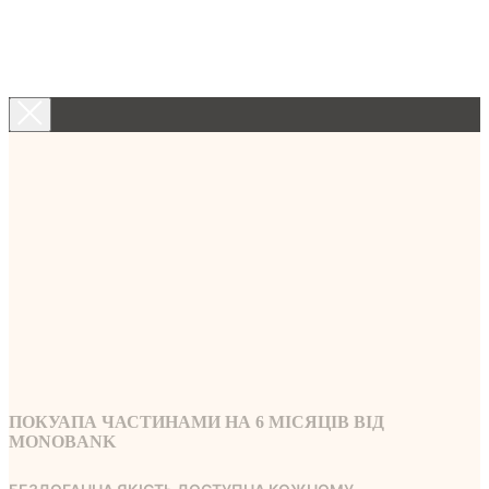
ПОКУАПА ЧАСТИНАМИ НА 6 МICЯЦIВ ВIД
MONOBANK