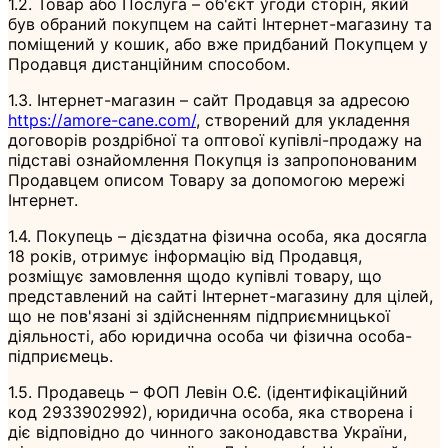
1.2. Товар або Послуга – об'єкт угоди сторін, який
був обраний покупцем на сайті Інтернет-магазину та
поміщений у кошик, або вже придбаний Покупцем у
Продавця дистанційним способом.
1.3. Інтернет-магазин – сайт Продавця за адресою
https://amore-cane.com/
, створений для укладення
договорів роздрібної та оптової купівлі-продажу на
підставі ознайомлення Покупця із запропонованим
Продавцем описом Товару за допомогою мережі
Інтернет.
1.4. Покупець – дієздатна фізична особа, яка досягла
18 років, отримує інформацію від Продавця,
розміщує замовлення щодо купівлі товару, що
представлений на сайті Інтернет-магазину для цілей,
що не пов'язані зі здійсненням підприємницької
діяльності, або юридична особа чи фізична особа-
підприємець.
1.5. Продавець – ФОП Левін О.Є. (ідентифікаційний
код 2933902992), юридична особа, яка створена і
діє відповідно до чинного законодавства України,