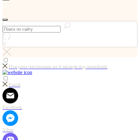
Покуапа частинами на 6 мicяцiв вiд monobank
Email
Facebook
Viber