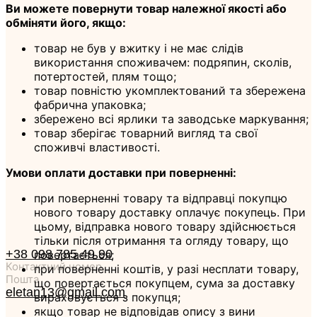
Ви можете повернути товар належної якості або
обміняти його, якщо:
товар не був у вжитку і не має слідів
використання споживачем: подряпин, сколів,
потертостей, плям тощо;
товар повністю укомплектований та збережена
фабрична упаковка;
збережено всі ярлики та заводське маркування;
товар зберігає товарний вигляд та свої
споживчі властивості.
Умови оплати доставки при поверненні:
при поверненні товару та відправці покупцю
нового товару доставку оплачує покупець. При
цьому, відправка нового товару здійснюється
тільки після отримання та огляду товару, що
+38 098 785 49 90
повертається;
Контактний номер
при поверненні коштів, у разі несплати товару,
Пошта
що повертається покупцем, сума за доставку
eletan13@gmail.com
вираховується з покупця;
якщо товар не відповідав опису з вини