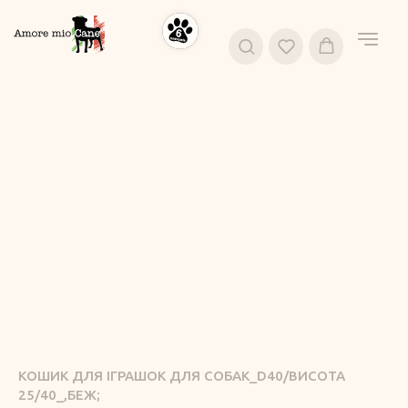
КОШИК ДЛЯ ІГРАШОК ДЛЯ СОБАК_D40/ВИСОТА
25/40_,БЕЖ;