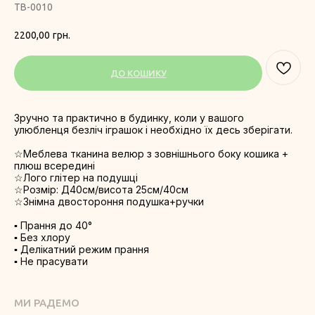
TB-0010
2200,00
грн.
ДО КОШИКУ
Зручно та практично в будинку, коли у вашого
улюбленця безліч іграшок і необхідно їх десь зберігати.
☆Меблева тканина велюр з зовнішнього боку кошика +
плюш всередині
☆Лого глітер на подушці
☆Розмір: Д40см/висота 25см/40см
☆Знімна двостороння подушка+ручки
▪︎ Прання до 40°
▪︎ Без хлору
▪︎ Делікатний режим прання
▪︎ Не прасувати
МИ РАДЕМО