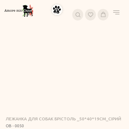
ЛЕЖАНКА ДЛЯ СОБАК БРІСТОЛЬ _50*40*19СМ_СІРИЙ
OB - 0050