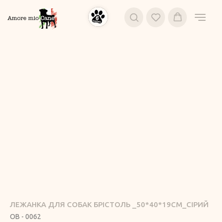
ЛЕЖАНКА ДЛЯ СОБАК БРІСТОЛЬ _50*40*19СМ_СІРИЙ
OB - 0062