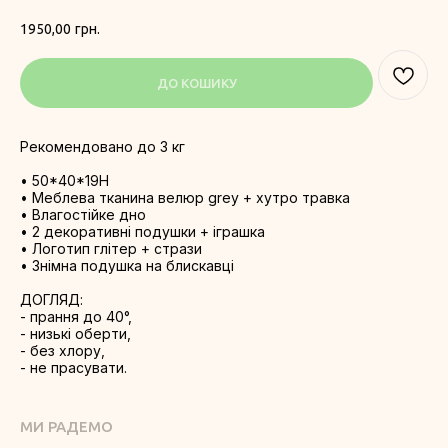
1950,00
грн.
ДО КОШИКУ
Рекомендовано до 3 кг
• 50*40*19H
• Меблева тканина велюр grey + хутро травка
• Влагостійке дно
• 2 декоративні подушки + іграшка
• Логотип глітер + стрази
• Знімна подушка на блискавці
ДОГЛЯД:
- прання до 40°,
- низькі оберти,
- без хлору,
- не прасувати.
МИ РАДЕМО