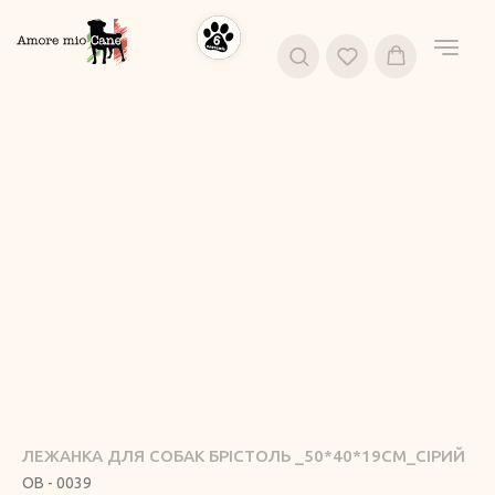
ЛЕЖАНКА ДЛЯ СОБАК БРІСТОЛЬ _50*40*19СМ_СІРИЙ
OB - 0039