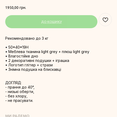
1950,00
грн.
ДО КОШИКУ
Рекомендовано до 3 кг
• 50*40*19H
• Меблева тканина light grey + плюш light grey
• Влагостійке дно
• 2 декоративні подушки + іграшка
• Логотип глітер + стрази
• Знімна подушка на блискавці
ДОГЛЯД:
- прання до 40°,
- низькі оберти,
- без хлору,
- не прасувати.
МИ РАДЕМО