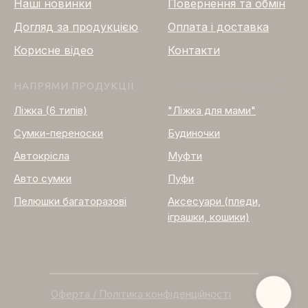
Нашi новинки
Повернення та обмін
Догляд за продукцією
Оплата і доставка
Корисне відео
Контакти
НАПРЯМИ ПРОДУКЦІЇ
НАПРЯМИ ПРОДУКЦІЇ
Ліжка (6 типів)
"Ліжка для мами"
Сумки-переноски
Будиночки
Автокрісла
Муфти
Авто сумки
Пуфи
Пелюшки багаторазові
Аксесуари (пледи,
іграшки, кошики)
Оферта / Політика конфіденційності