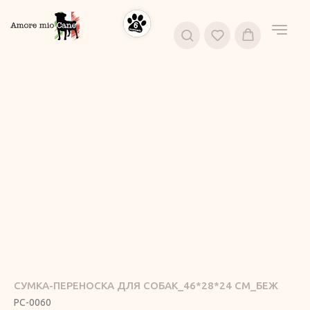
СУМКА-ПЕРЕНОСКА ДЛЯ СОБАК_46*28*24 СМ_БЕЖ
PC-0060