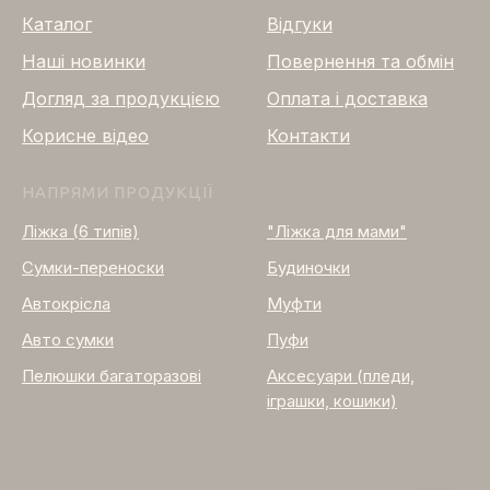
Каталог
Відгуки
Нашi новинки
Повернення та обмін
Догляд за продукцією
Оплата і доставка
Корисне відео
Контакти
НАПРЯМИ ПРОДУКЦІЇ
НАПРЯМИ ПРОДУКЦІЇ
Ліжка (6 типів)
"Ліжка для мами"
Сумки-переноски
Будиночки
Автокрісла
Муфти
Авто сумки
Пуфи
Пелюшки багаторазові
Аксесуари (пледи,
іграшки, кошики)