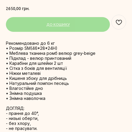
2650,00
грн.
ДО КОШИКУ
Рекомендовано до 6 кг
• Розмір SM(46*28*24H)
• Меблева тканина ромб велюр grey-beige
• Підклад - велюр принтований
• Карабіни для шлейки 2 шт
• Сітка з боків для вентиляції
• Ніжки металеві
• Кишеня збоку для дрібниць
• Натуральний помпон песець
• Влагостійке дно
• Знімна подушка
• Знімна наволочка
ДОГЛЯД:
- прання до 40°,
- низькі оберти,
- без хлору,
- не прасувати.