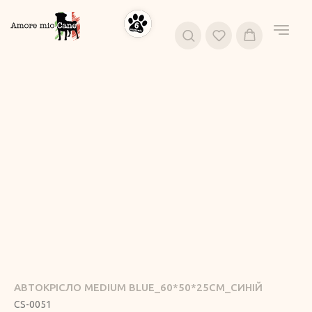
АВТОКРІСЛО MEDIUM BLUE_60*50*25СМ_СИНІЙ
CS-0051