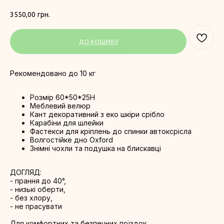
3550,00
грн.
ДО КОШИКУ
Рекомендовано до 10 кг
Розмір 60*50*25H
Меблевий велюр
Кант декоративний з еко шкіри срібло
Карабіни для шлейки
Фастекси для кріплень до спинки автоксрісла
Волгостійке дно Oxford
Знімні чохли та подушка на блискавці
ДОГЛЯД:
- прання до 40°,
- низькі оберти,
- без хлору,
- не прасувати
Для комфортних та безпечних поїздок