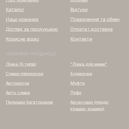
Каталог
Відгуки
Нашi новинки
Повернення та обмін
Догляд за продукцією
Оплата і доставка
Корисне відео
Контакти
НАПРЯМИ ПРОДУКЦІЇ
НАПРЯМИ ПРОДУКЦІЇ
Ліжка (6 типів)
"Ліжка для мами"
Сумки-переноски
Будиночки
Автокрісла
Муфти
Авто сумки
Пуфи
Пелюшки багаторазові
Аксесуари (пледи,
іграшки, кошики)