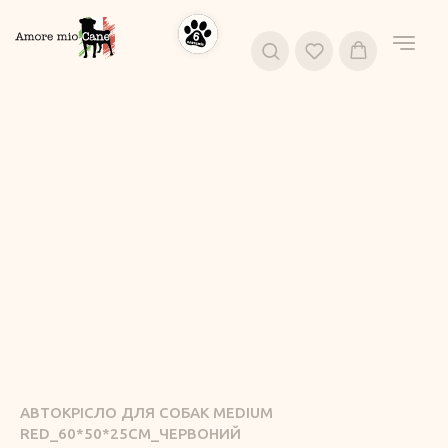
АВТОКРІСЛО ДЛЯ СОБАК MEDIUM
RED_60*50*25СМ_ЧЕРВОНИЙ