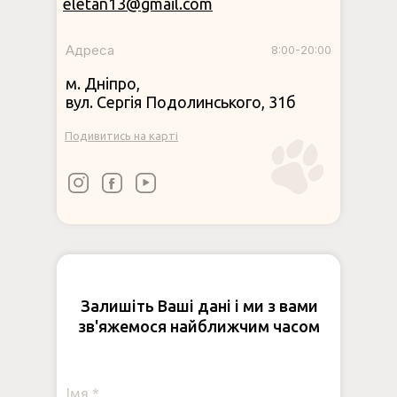
eletan13@gmail.com
Адреса
8:00-20:00
м. Дніпро,
вул. Сергія Подолинського, 31б
Подивитись на карті
Залишіть Ваші дані і ми з вами
зв'яжемося найближчим часом
Імя *