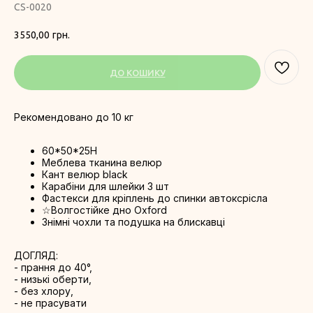
CS-0020
3550,00
грн.
ДО КОШИКУ
Рекомендовано до 10 кг
60*50*25H
Меблева тканина велюр
Кант велюр black
Карабіни для шлейки 3 шт
Фастекси для кріплень до спинки автоксрісла
☆Волгостійке дно Oxford
Знімні чохли та подушка на блискавці
ДОГЛЯД:
- прання до 40°,
- низькі оберти,
- без хлору,
- не прасувати